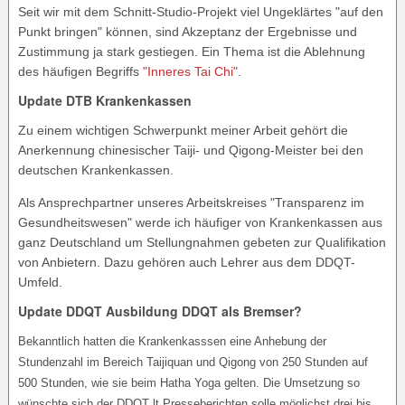
Seit wir mit dem Schnitt-Studio-Projekt viel Ungeklärtes "auf den
Punkt bringen" können, sind Akzeptanz der Ergebnisse und
Zustimmung ja stark gestiegen. Ein Thema ist die Ablehnung
des häufigen Begriffs
"Inneres Tai Chi"
.
Update DTB Krankenkassen
Zu einem wichtigen Schwerpunkt meiner Arbeit gehört die
Anerkennung chinesischer Taiji- und Qigong-Meister bei den
deutschen Krankenkassen.
Als Ansprechpartner unseres Arbeitskreises "Transparenz im
Gesundheitswesen" werde ich häufiger von Krankenkassen aus
ganz Deutschland um Stellungnahmen gebeten zur Qualifikation
von Anbietern. Dazu gehören auch Lehrer aus dem DDQT-
Umfeld.
Update DDQT Ausbildung DDQT als Bremser?
Bekanntlich hatten die Krankenkasssen eine Anhebung der
Stundenzahl im Bereich Taijiquan und Qigong von 250 Stunden auf
500 Stunden, wie sie beim Hatha Yoga gelten. Die Umsetzung so
wünschte sich der DDQT lt Presseberichten solle möglichst drei bis