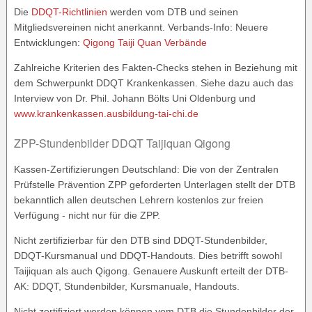
Die
DDQT-Richtlinien
werden vom DTB und seinen
Mitgliedsvereinen nicht anerkannt. Verbands-Info: Neuere
Entwicklungen:
Qigong Taiji Quan Verbände
Zahlreiche Kriterien des Fakten-Checks stehen in Beziehung mit
dem Schwerpunkt DDQT Krankenkassen. Siehe dazu auch das
Interview von Dr. Phil. Johann Bölts Uni Oldenburg und
www.krankenkassen.ausbildung-tai-chi.de
ZPP-Stundenbilder DDQT Taijiquan Qigong
Kassen-Zertifizierungen Deutschland: Die von der Zentralen
Prüfstelle Prävention ZPP geforderten Unterlagen stellt der DTB
bekanntlich allen deutschen Lehrern kostenlos zur freien
Verfügung - nicht nur für die ZPP.
Nicht zertifizierbar für den DTB sind DDQT-Stundenbilder,
DDQT-Kursmanual und DDQT-Handouts. Dies betrifft sowohl
Taijiquan als auch Qigong. Genauere Auskunft erteilt der DTB-
AK: DDQT, Stundenbilder, Kursmanuale, Handouts.
Nicht zertifiziert werden können vom DTB die Stundenbilder der