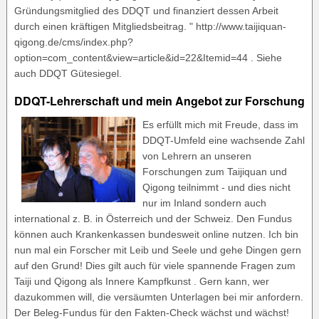
Gründungsmitglied des DDQT und finanziert dessen Arbeit
durch einen kräftigen Mitgliedsbeitrag. " http://www.taijiquan-
qigong.de/cms/index.php?
option=com_content&view=article&id=22&Itemid=44 . Siehe
auch DDQT Gütesiegel.
DDQT-Lehrerschaft und mein Angebot zur Forschung
Es erfüllt mich mit Freude, dass im
DDQT-Umfeld eine wachsende Zahl
von Lehrern an unseren
Forschungen zum Taijiquan und
Qigong teilnimmt - und dies nicht
nur im Inland sondern auch
international z. B. in Österreich und der Schweiz. Den Fundus
können auch Krankenkassen bundesweit online nutzen. Ich bin
nun mal ein Forscher mit Leib und Seele und gehe Dingen gern
auf den Grund! Dies gilt auch für viele spannende Fragen zum
Taiji und Qigong als Innere Kampfkunst . Gern kann, wer
dazukommen will, die versäumten Unterlagen bei mir anfordern.
Der Beleg-Fundus für den Fakten-Check wächst und wächst!