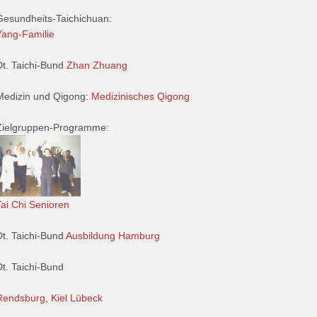
Gesundheits-Taichichuan:
Yang-Familie
Dt. Taichi-Bund
Zhan Zhuang
Medizin und Qigong:
Medizinisches Qigong
Zielgruppen-Programme:
Tai Chi Senioren
Dt. Taichi-Bund
Ausbildung Hamburg
Dt. Taichi-Bund
Rendsburg, Kiel Lübeck